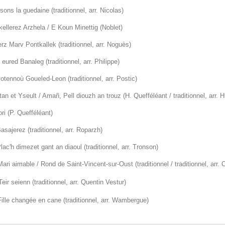
ons la guedaine (traditionnel, arr. Nicolas)
ellerez Arzhela / E Koun Minettig (Noblet)
z Marv Pontkallek (traditionnel, arr. Noguès)
eured Banaleg (traditionnel, arr. Philippe)
tennoù Goueled-Leon (traditionnel, arr. Postic)
tan et Yseult / Amañ, Pell diouzh an trouz (H. Quefféléant / traditionnel, arr. 
ri (P. Quefféléant)
asajerez (traditionnel, arr. Roparzh)
lac'h dimezet gant an diaoul (traditionnel, arr. Tronson)
ari aimable / Rond de Saint-Vincent-sur-Oust (traditionnel / traditionnel, arr. C
eir seienn (traditionnel, arr. Quentin Vestur)
ille changée en cane (traditionnel, arr. Wambergue)