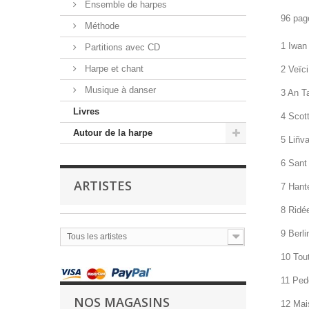
Ensemble de harpes
96 pag
Méthode
1 Iwan 
Partitions avec CD
Harpe et chant
2 Veïci
Musique à danser
3 An Ta
Livres
4 Scott
Autour de la harpe
5 Liñva
6 Sant 
ARTISTES
7 Hante
8 Ridée
9 Berl
Tous les artistes
10 Tout
11 Pede
NOS MAGASINS
12 Mais