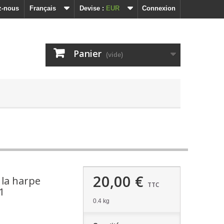
z-nous
Français
Devise :
EUR
Connexion
Panier
(vide)
20,00 €
 la harpe
TTC
1
0.4 kg