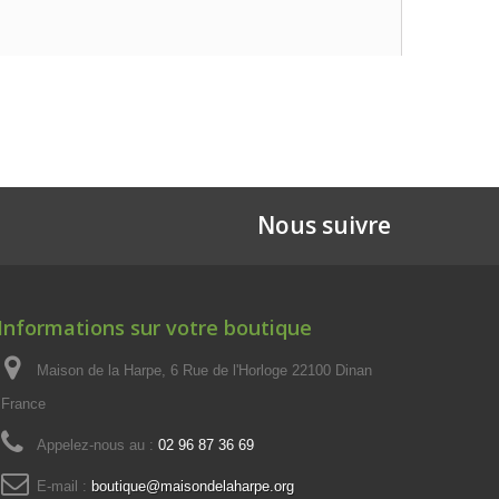
Nous suivre
Informations sur votre boutique
Maison de la Harpe, 6 Rue de l'Horloge 22100 Dinan
France
Appelez-nous au :
02 96 87 36 69
E-mail :
boutique@maisondelaharpe.org