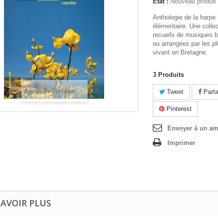
État :
Nouveau produit
Anthologie de la harpe
élémentaire. Une collec
recueils de musiques 
ou arrangées par les p
vivant en Bretagne.
3
Produits
Agrandir l'image
Tweet
Parta
Pinterest
Envoyer à un am
Imprimer
SAVOIR PLUS