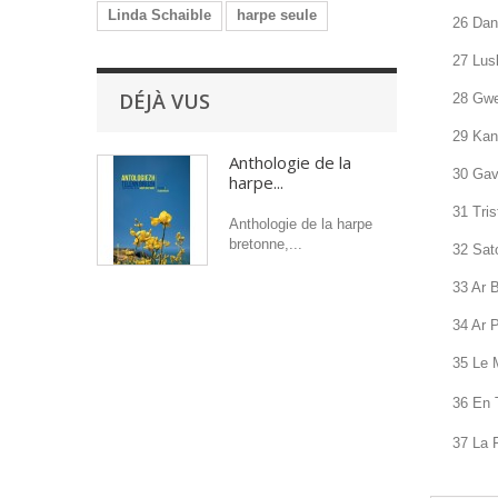
Linda Schaible
harpe seule
26 Dans
27 Lusk
DÉJÀ VUS
28 Gwer
29 Kan 
Anthologie de la
30 Gavo
harpe...
31 Tris
Anthologie de la harpe
bretonne,...
32 Sato
33 Ar B
34 Ar P
35 Le M
36 En T
37 La F