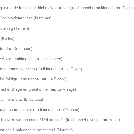
lainte de la blanche biche / Kas a-barh (traditionnel / traditionnel, arr. Gourl
Vuoc'hig-doue vihan (Isambert)
otennig (Jamain)
 (Kerleo)
ter-dro (Kermabon)
 Arzur (traditionnel, arr. Larc'hantec)
e de ronds paludiers (traditionnel, arr. Le Govic)
ro (Moign / traditionnel, arr. Le Signor)
ed er Bregéreu (traditionnel, arr. Le Visage)
 an hent bras (Lhopiteau)
age beau marinier (traditionnel, arr. Mérienne)
trouz zo war an douar / Polka piquée (traditionnel / Noblet, arr. Millet)
at deviñ halegenn ar sorserien ! (Myrdhin)