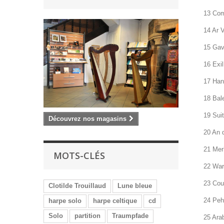
13 Comp
14 Ar 
15 Gav
1
6 Exil
17 Han
18 Bale
19 Suit
Découvrez nos magasins
20 An d
21 Merh
MOTS-CLÉS
22 War
23 Cour
Clotilde Trouillaud
Lune bleue
24 Peh 
harpe solo
harpe celtique
cd
Solo
partition
Traumpfade
25 Arab