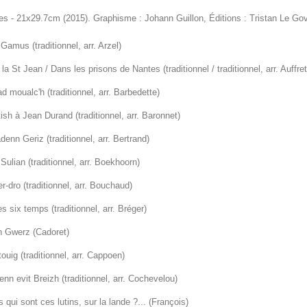
es - 21x29.7cm (2015). Graphisme : Johann Guillon, Éditions : Tristan Le Go
Gamus (traditionnel, arr. Arzel)
 la St Jean / Dans les prisons de Nantes (traditionnel / traditionnel, arr. Auffr
d moualc'h (traditionnel, arr. Barbedette)
ish à Jean Durand (traditionnel, arr. Baronnet)
denn Geriz (traditionnel, arr. Bertrand)
Sulian (traditionnel, arr. Boekhoorn)
r-dro (traditionnel, arr. Bouchaud)
s six temps (traditionnel, arr. Bréger)
in Gwerz (Cadoret)
ouig (traditionnel, arr. Cappoen)
nn evit Breizh (traditionnel, arr. Cochevelou)
 qui sont ces lutins, sur la lande ?... (François)