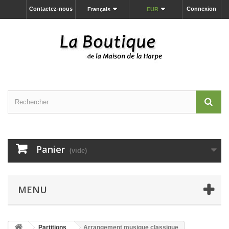
Contactez-nous
Connexion
Français
EUR
Panier
(vide)
MENU
Partitions
Arrangement musique classique