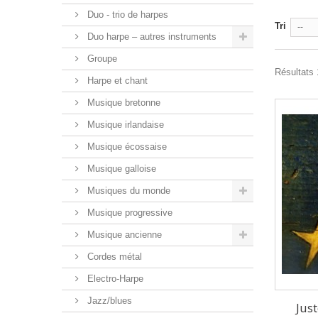
Duo - trio de harpes
Tri
--
Duo harpe – autres instruments
Groupe
Résultats 1
Harpe et chant
Musique bretonne
Musique irlandaise
Musique écossaise
Musique galloise
Musiques du monde
Musique progressive
Musique ancienne
Cordes métal
Electro-Harpe
Jazz/blues
Jus