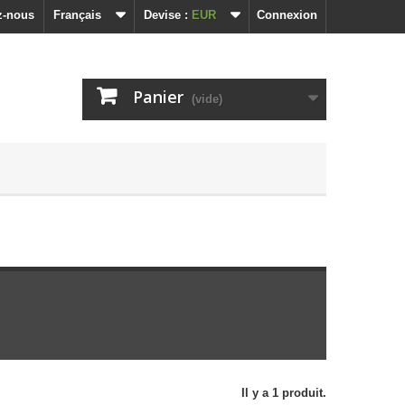
z-nous
Français
Devise :
EUR
Connexion
Panier
(vide)
Il y a 1 produit.