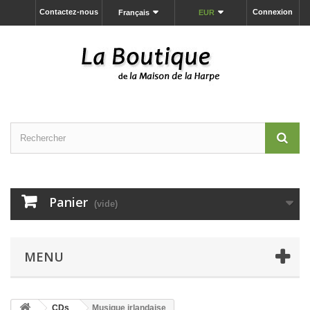
Contactez-nous
Connexion
Français
EUR
Panier
(vide)
MENU
CDs
Musique irlandaise