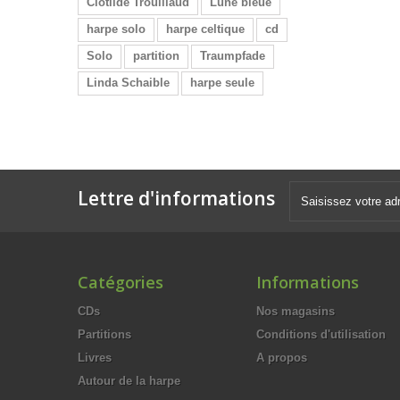
Clotilde Trouillaud
Lune bleue
harpe solo
harpe celtique
cd
Solo
partition
Traumpfade
Linda Schaible
harpe seule
Lettre d'informations
Catégories
Informations
CDs
Nos magasins
Partitions
Conditions d'utilisation
Livres
A propos
Autour de la harpe