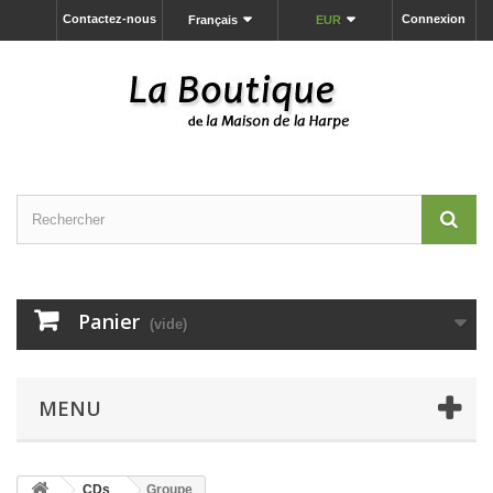
Contactez-nous
Connexion
Français
EUR
Panier
(vide)
MENU
CDs
Groupe