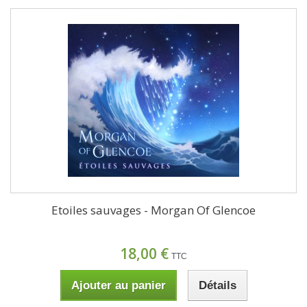
Etoiles sauvages - Morgan Of Glencoe
18,00 €
TTC
Ajouter au panier
Détails