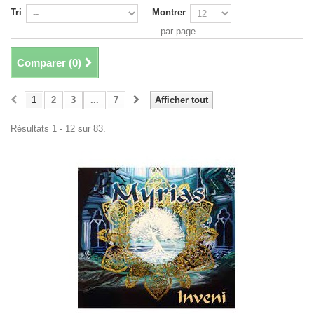
Tri
Montrer
par page
Comparer (
0
)
1
2
3
...
7
Afficher tout
Résultats 1 - 12 sur 83.