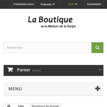
Contactez-nous
Connexion
Français
EUR
Panier
(vide)
MENU
CDs
Musiques du monde