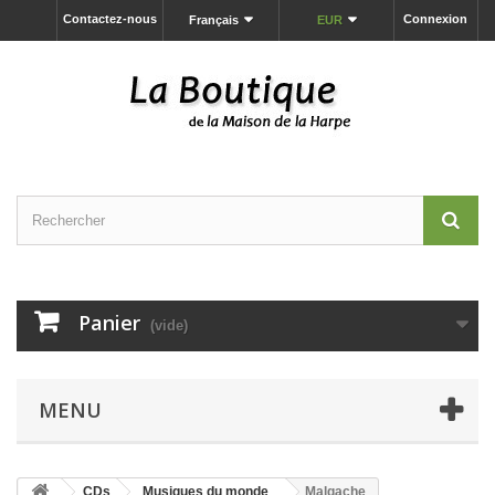
Contactez-nous
Connexion
Français
EUR
Panier
(vide)
MENU
CDs
Musiques du monde
Malgache