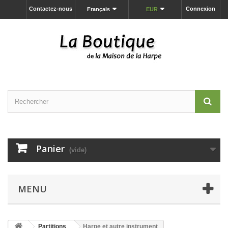
Contactez-nous
Connexion
Français
EUR
Panier
(vide)
MENU
Partitions
Harpe et autre instrument