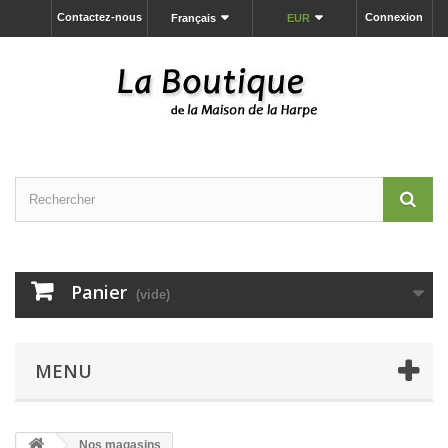
Contactez-nous
Connexion
Français
EUR
Panier
(vide)
MENU
Nos magasins