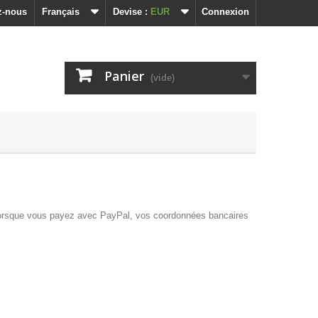
z-nous
Français
Devise :
EUR
Connexion
Panier
(vide)
lorsque vous payez avec PayPal, vos coordonnées bancaires