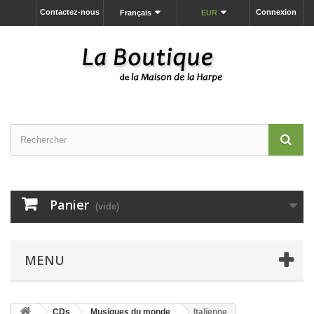
Contactez-nous
Connexion
Français
EUR
Panier
(vide)
MENU
CDs
Musiques du monde
Italienne