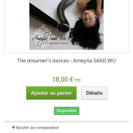
The dreamer's dances - Ameylia SAAD WU
18,00 €
TTC
Ajouter au panier
Détails
Disponible
Ajouter au comparateur