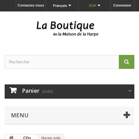
Contactez-nous
Connexion
Français
EUR
Panier
(vide)
MENU
CDs
Harpe solo