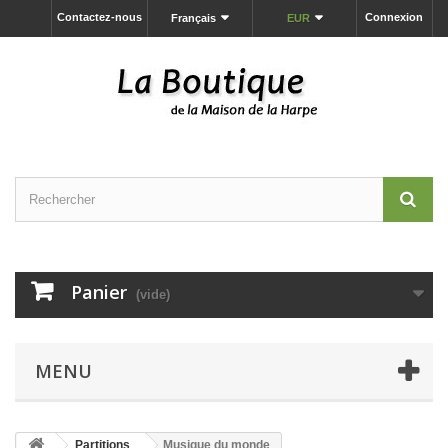
Contactez-nous
Connexion
Français
EUR
Panier
(vide)
MENU
Partitions
Musique du monde