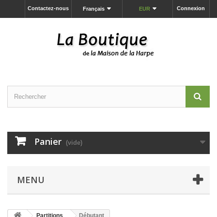
Contactez-nous
Connexion
Français
EUR
Panier
(vide)
MENU
Partitions
Débutant