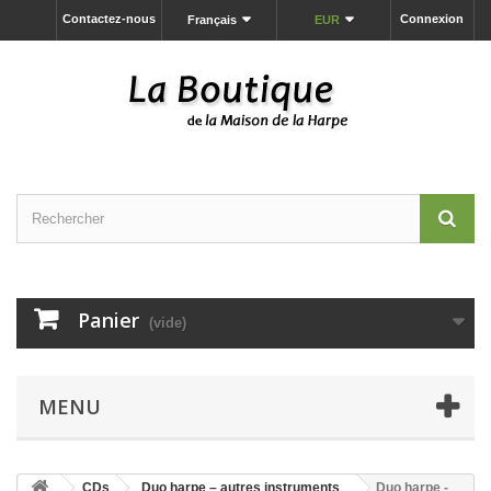
Contactez-nous
Connexion
Français
EUR
Panier
(vide)
MENU
CDs
Duo harpe – autres instruments
Duo harpe -