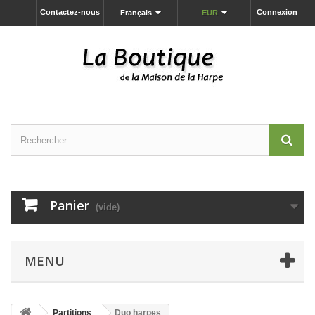
Contactez-nous
Connexion
Français
EUR
Panier
(vide)
MENU
Partitions
Duo harpes