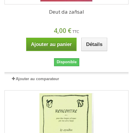
Deut da zañsal
4,00 €
TTC
Ajouter au panier
Détails
Disponible
Ajouter au comparateur