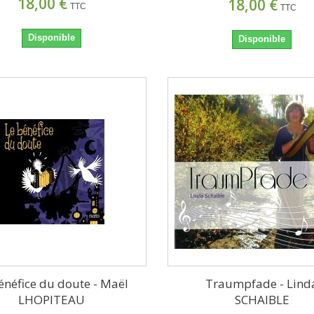
18,00 €
18,00 €
TTC
TTC
Disponible
Disponible
énéfice du doute - Maël
Traumpfade - Lind
LHOPITEAU
SCHAIBLE