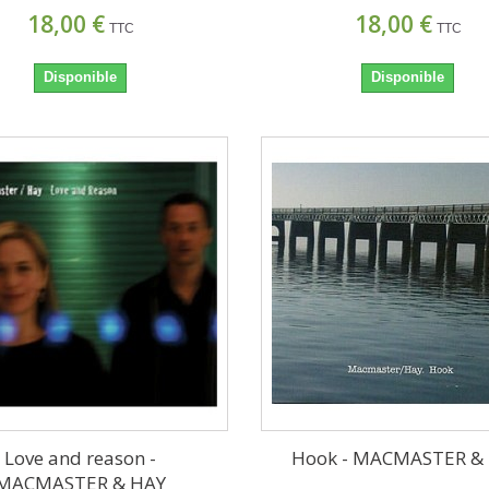
18,00 €
18,00 €
TTC
TTC
Disponible
Disponible
Love and reason -
Hook - MACMASTER &
MACMASTER & HAY