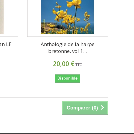
an LE
Anthologie de la harpe
bretonne, vol 1...
20,00 €
TTC
Disponible
Comparer (
0
)