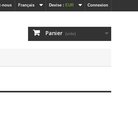
z-nous
Français
Devise :
EUR
Connexion
Panier
(vide)