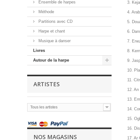
Ensemble de harpes
3. Kej
Méthode
4. Arab
Partitions avec CD
5. Dou
Harpe et chant
6. Dan
Musique à danser
7. Enez
Livres
8. Kern
Autour de la harpe
9. Jas
10. Pla
11. Cit
ARTISTES
12. An
13. Em
Tous les artistes
14. Co
15. Og
16. Di
NOS MAGASINS
17. Ar