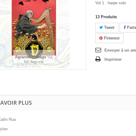
Vol 1 : harpe solo
13
Produits
Tweet
Parta
Pinterest
Envoyer à un am
Agrandir l'image
Imprimer
SAVOIR PLUS
ailin Rua
dylan