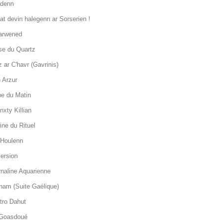
adenn
at devin halegenn ar Sorserien !
arwened
se du Quartz
 ar C'havr (Gavrinis)
 Arzur
pe du Matin
nxty Killian
rine du Rituel
 Houlenn
ersion
rnaline Aquarienne
ham (Suite Gaélique)
stro Dahut
 Goasdoué