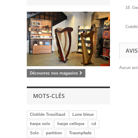
18. G
Coéditi
AVIS
Aucun avis
Découvrez nos magasins
MOTS-CLÉS
Clotilde Trouillaud
Lune bleue
harpe solo
harpe celtique
cd
Solo
partition
Traumpfade