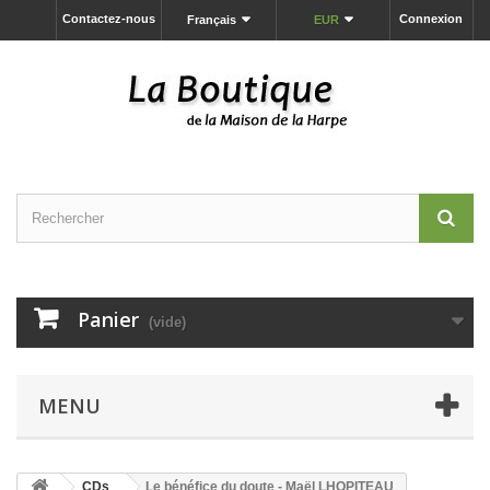
Contactez-nous
Connexion
Français
EUR
Panier
(vide)
MENU
CDs
Le bénéfice du doute - Maël LHOPITEAU