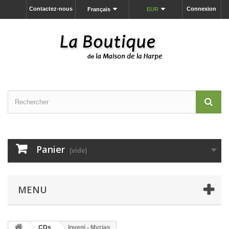
Contactez-nous
Connexion
Français
EUR
Panier
(vide)
MENU
CDs
Inveni - Myrias