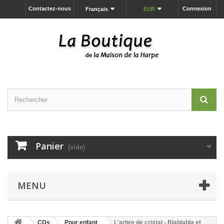
Contactez-nous
Connexion
Français
EUR
Panier
(vide)
MENU
CDs
Pour enfant
L'arbre de cristal - Blablabla et