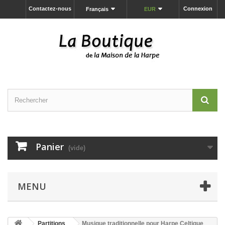
Contactez-nous
Connexion
Français
EUR
Panier
(vide)
MENU
Partitions
Musique traditionnelle pour Harpe Celtique