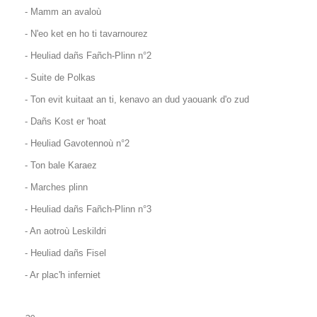
- Mamm an avaloù
- N'eo ket en ho ti tavarnourez
- Heuliad dañs Fañch-Plinn n°2
- Suite de Polkas
- Ton evit kuitaat an ti, kenavo an dud yaouank d'o zud
- Dañs Kost er 'hoat
- Heuliad Gavotennoù n°2
- Ton bale Karaez
- Marches plinn
- Heuliad dañs Fañch-Plinn n°3
- An aotroù Leskildri
- Heuliad dañs Fisel
- Ar plac'h inferniet