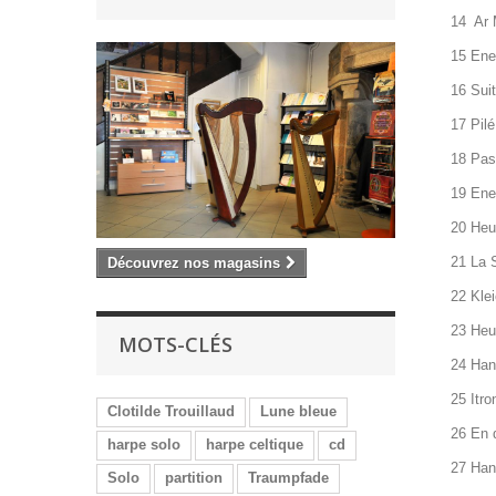
14 Ar M
15 Enez
16 Suit
17 Pilé
18 Pass
19 Ene
20 Heul
21 La 
Découvrez nos magasins
22 Kle
23 Heul
MOTS-CLÉS
24 Hant
25 Itro
Clotilde Trouillaud
Lune bleue
26 En d
harpe solo
harpe celtique
cd
27 Hant
Solo
partition
Traumpfade