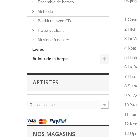
96 pag
Ensemble de harpes
Méthode
1 Gavot
Partitions avec CD
2 Heuli
Harpe et chant
3 Le Vo
Musique à danser
4 Koat
Livres
5 Hante
Autour de la harpe
6 La D
7 Heuli
ARTISTES
8 Suite
9 An Av
Tous les artistes
10 Yeu
11 Ton 
12 Kez
NOS MAGASINS
13 Opes