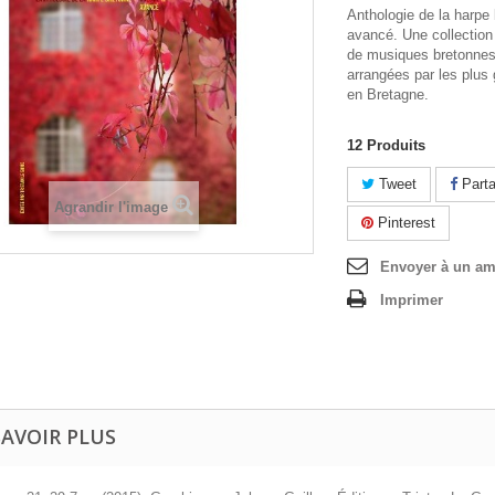
Anthologie de la harpe
avancé. Une collection 
de musiques bretonne
arrangées par les plus 
en Bretagne.
12
Produits
Tweet
Parta
Agrandir l'image
Pinterest
Envoyer à un am
Imprimer
SAVOIR PLUS