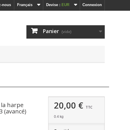
z-nous
Français
Devise :
EUR
Connexion
Panier
(vide)
20,00 €
 la harpe
TTC
3 (avancé)
0.4 kg