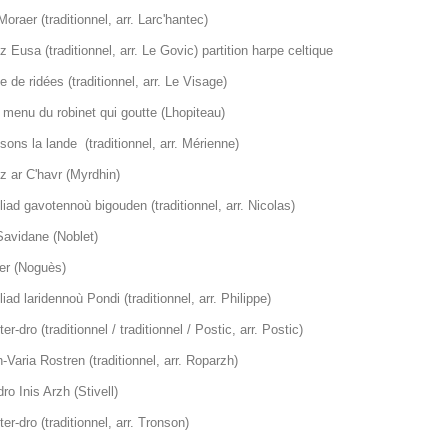
oraer (traditionnel, arr. Larc'hantec)
 Eusa (traditionnel, arr. Le Govic) partition harpe celtique
e de ridées (traditionnel, arr. Le Visage)
 menu du robinet qui goutte (Lhopiteau)
ons la lande (traditionnel, arr. Mérienne)
z ar C'havr (Myrdhin)
iad gavotennoù bigouden (traditionnel, arr. Nicolas)
Savidane (Noblet)
ier (Noguès)
iad laridennoù Pondi (traditionnel, arr. Philippe)
er-dro (traditionnel / traditionnel / Postic, arr. Postic)
n-Varia Rostren (traditionnel, arr. Roparzh)
ro Inis Arzh (Stivell)
er-dro (traditionnel, arr. Tronson)