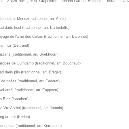
es - 21x29.7cm (2015). Graphisme : Johann Guillon, Éditions : Tristan Le Go
ennoù ar Menez(traditionnel, arr. Arzel)
ad dañs fisel (traditionnel, arr. Barbedette)
yage de l'âme des Celtes (traditionnel, arr. Baronnet)
 an noz (Bertrand)
rzañs (traditionnel, arr. Boekhoorn)
érobée de Guingamp (traditionnel, arr. Bouchaud)
ad dañs plin (traditionnel, arr. Bréger)
 de ridées (traditionnel, arr. Cadoret)
al-orañj (traditionnel, arr. Cappoen)
n Elez (Isambert)
a Vro Arzhal (traditionnel, arr. Jamain)
eg ar mor (Kerleo)
i opesa (traditionnel, arr.
Kermabon)