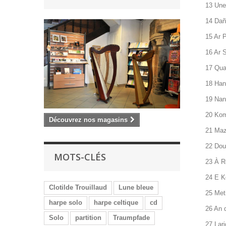
13 Une 
14 Dañs
15 Ar P
16 Ar S
17 Quan
18 Hant
19 Nan
20 Komz
Découvrez nos magasins
21 Mazu
22 Dou
MOTS-CLÉS
23 À Ro
24 E K
Clotilde Trouillaud
Lune bleue
25 Met
harpe solo
harpe celtique
cd
26 An d
Solo
partition
Traumpfade
27 Lari