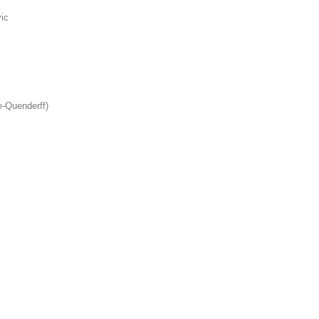
vic
e-Quenderff)