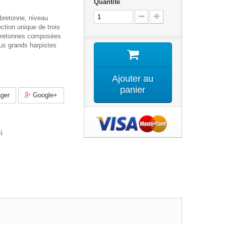
Quantité
 bretonne, niveau
ection unique de trois
bretonnes composées
lus grands harpistes
Ajouter au
panier
ger
Google+
i