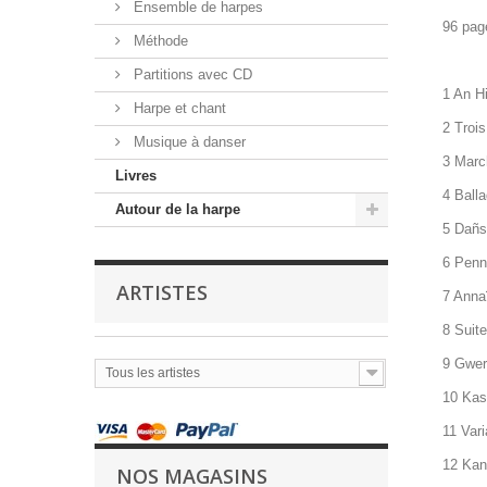
Ensemble de harpes
96 pag
Méthode
Partitions avec CD
1 An Hi
Harpe et chant
2 Trois
Musique à danser
3 Marc
Livres
4 Ball
Autour de la harpe
5 Dañs 
6 Penn-
ARTISTES
7 Annaï
8 Suite
9 Gwerz
Tous les artistes
10 Kas
11 Vari
12 Kan
NOS MAGASINS