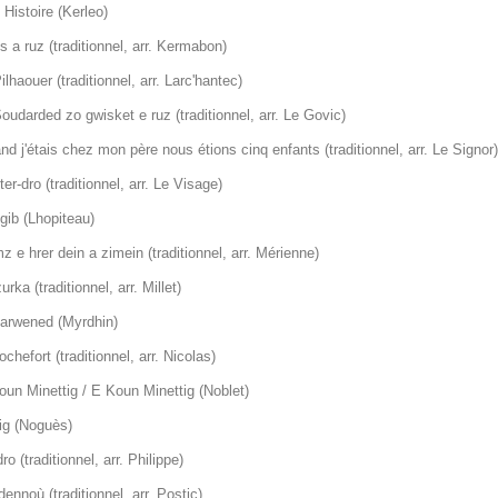
Histoire (Kerleo)
 a ruz (traditionnel, arr. Kermabon)
ilhaouer (traditionnel, arr. Larc'hantec)
oudarded zo gwisket e ruz (traditionnel, arr. Le Govic)
d j'étais chez mon père nous étions cinq enfants (traditionnel, arr. Le Signor)
er-dro (traditionnel, arr. Le Visage)
gib (Lhopiteau)
 e hrer dein a zimein (traditionnel, arr. Mérienne)
rka (traditionnel, arr. Millet)
arwened (Myrdhin)
chefort (traditionnel, arr.
Nicolas)
oun Minettig / E Koun Minettig (Noblet)
ig (Noguès)
ro (traditionnel, arr. Philippe)
dennoù (traditionnel, arr. Postic)