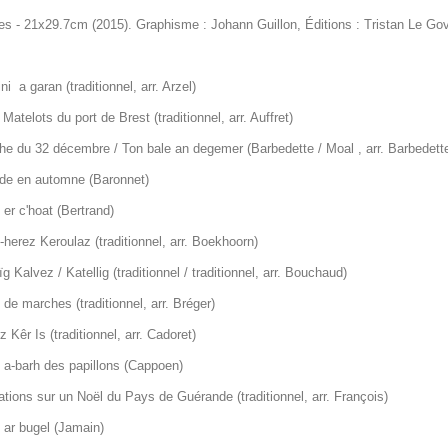
es - 21x29.7cm (2015). Graphisme : Johann Guillon, Éditions : Tristan Le Go
ni a garan (traditionnel, arr. Arzel)
 Matelots du port de Brest (traditionnel, arr. Auffret)
he du 32 décembre / Ton bale an degemer (Barbedette / Moal , arr. Barbedett
ade en automne (Baronnet)
er c'hoat (Bertrand)
herez Keroulaz (traditionnel, arr. Boekhoorn)
g Kalvez / Katellig (traditionnel / traditionnel, arr. Bouchaud)
 de marches (traditionnel, arr. Bréger)
 Kêr Is (traditionnel, arr. Cadoret)
 a-barh des papillons (Cappoen)
ations sur un Noël du Pays de Guérande (traditionnel, arr. François)
 ar bugel (Jamain)