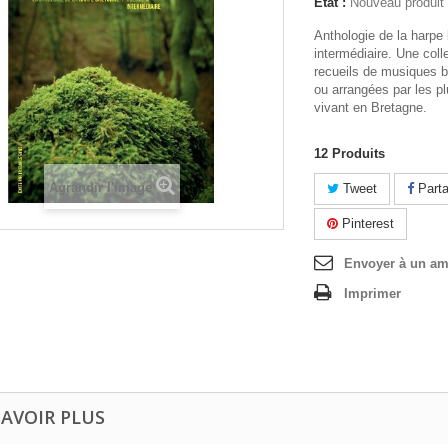
État :
Nouveau produit
Anthologie de la harpe
intermédiaire. Une coll
recueils de musiques 
ou arrangées par les p
vivant en Bretagne.
12
Produits
Agrandir l'image
Tweet
Parta
Pinterest
Envoyer à un am
Imprimer
SAVOIR PLUS