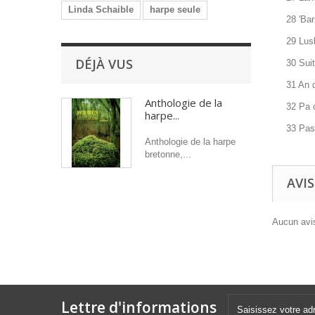
Linda Schaible
harpe seule
28 'Bar
29 Lusk
DÉJÀ VUS
30 Suit
31 An d
Anthologie de la
32 Pa o
harpe...
33 Pas
Anthologie de la harpe
bretonne,...
AVIS
Aucun avis
Lettre d'informations