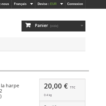
z-nous
Français
Devise :
EUR
Connexion
Panier
(vide)
20,00 €
 la harpe
TTC
2
)
0.4 kg