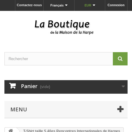
Contactez-nous
Connexion
Français
EUR
Panier
(vide)
MENU
T-Shirt taille S 40es Rencontres Internationales de Harpes