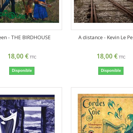
een - THE BIRDHOUSE
A distance - Kevin Le P
18,00 €
18,00 €
TTC
TTC
Disponible
Disponible