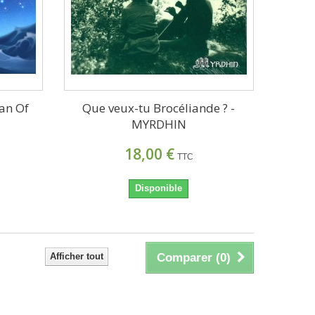
gan Of
Que veux-tu Brocéliande ? -
MYRDHIN
18,00 €
TTC
Disponible
Afficher tout
Comparer (
0
)