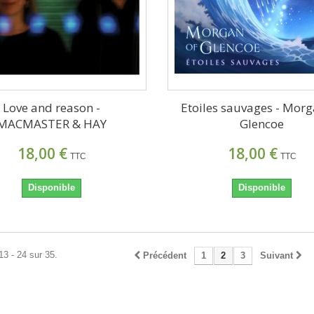
Love and reason -
Etoiles sauvages - Mor
MACMASTER & HAY
Glencoe
18,00 €
18,00 €
TTC
TTC
Disponible
Disponible
13 - 24 sur 35.
Précédent
1
2
3
Suivant