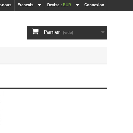
z-nous
Français
Devise :
EUR
Connexion
Panier
(vide)